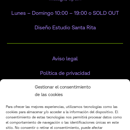
Lunes – Domingo 10:00 – 19:00 o SOLD OUT
Diseño Estudio Santa Rita
Aviso legal
Política de privacidad
Gestionar el consentimiento
Política de cookies
de las cookies
Para ofrecer las mejores experiencias, utilizamos tecnologías como las
cookies para almacenar y/o acceder a la información del dispositivo. El
consentimiento de estas tecnologías nos permitirá procesar datos como
el comportamiento de navegación o las identificaciones únicas en este
BUN BAKERY SL, CIF B1384630, Málaga
sitio. No consentir o retirar el consentimiento, puede afectar