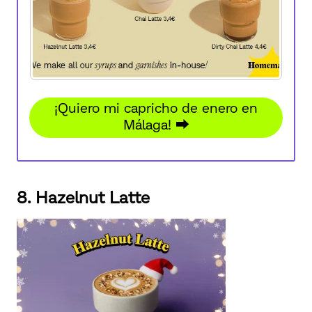
¡Quiero mi capricho de enero en
Málaga! ⮕
8. Hazelnut Latte